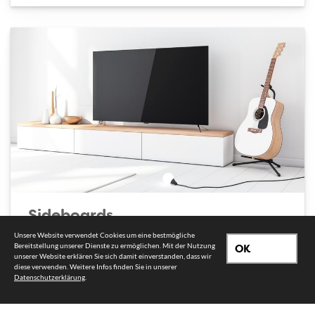
Sideboards
Unsere Website verwendet Cookies um eine bestmögliche
Vielfältig einsetzbar in fast jeder Raumsituation.
Bereitstellung unserer Dienste zu ermöglichen. Mit der Nutzung
OK
unserer Website erklären Sie sich damit einverstanden, dass wir
diese verwenden. Weitere Infos finden Sie in unserer
Datenschutzerklärung
.
Mehr Sideboards