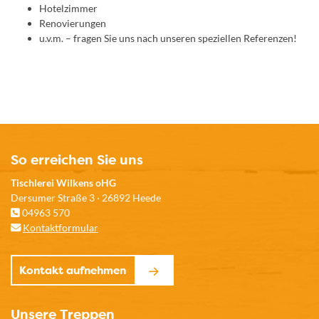
Hotelzimmer
Renovierungen
u.v.m. – fragen Sie uns nach unseren speziellen Referenzen!
So erreichen Sie uns
Tischlerei Wilkens oHG
Dersumer Straße 3 · 26892 Heede
04963 570
Kontaktformular
Kontakt aufnehmen
Unsere Treppen