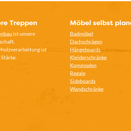
re Treppen
Möbel selbst plan
enbau
ist unsere
Badmöbel
schaft.
Dachschrägen
holzverarbeitung ist
Hängeboards
 Stärke.
Kleiderschränke
Kommoden
Regale
Sideboards
Wandschränke