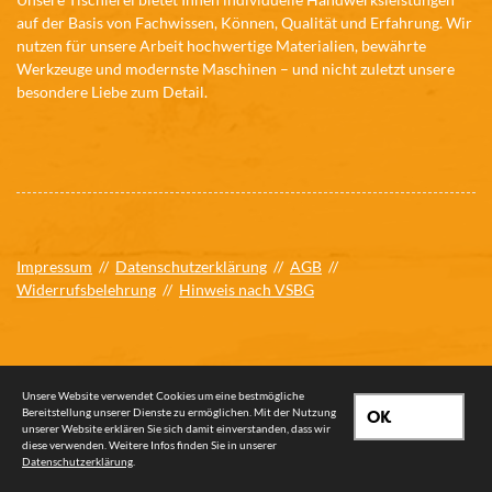
auf der Basis von Fachwissen, Können, Qualität und Erfahrung. Wir
nutzen für unsere Arbeit hochwertige Materialien, bewährte
Werkzeuge und modernste Maschinen – und nicht zuletzt unsere
besondere Liebe zum Detail.
Impressum
//
Datenschutzerklärung
//
AGB
//
Widerrufsbelehrung
//
Hinweis nach VSBG
Unsere Website verwendet Cookies um eine bestmögliche
Bereitstellung unserer Dienste zu ermöglichen. Mit der Nutzung
OK
unserer Website erklären Sie sich damit einverstanden, dass wir
© 2026 Tischlerei Wilkens oHG
diese verwenden. Weitere Infos finden Sie in unserer
Datenschutzerklärung
.