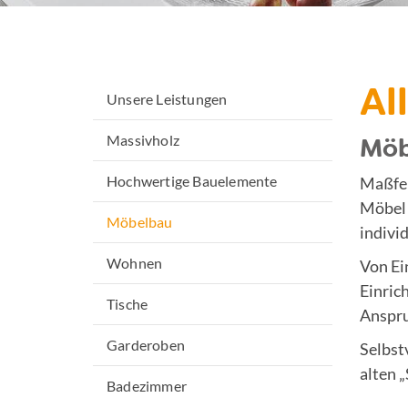
Al
Unsere Leistungen
Massivholz
Möb
Hochwertige Bauelemente
Maßfer
Möbel 
Möbelbau
individ
Wohnen
Von Ei
Einric
Tische
Anspru
Garderoben
Selbst
alten 
Badezimmer