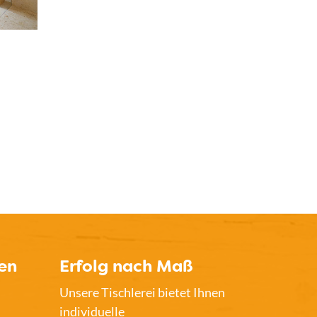
en
Erfolg nach Maß
Unsere Tischlerei bietet Ihnen
individuelle