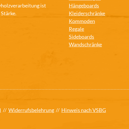
holzverarbeitung ist
Hängeboards
 Stärke.
Kleiderschränke
Kommoden
Regale
Sideboards
Wandschränke
B
//
Widerrufsbelehrung
//
Hinweis nach VSBG