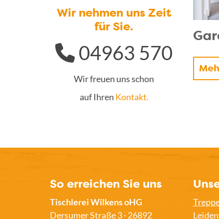
Wir nehmen uns Zeit
für Sie.
Gar
04963 570
Meh
Wir freuen uns schon
auf Ihren
Kontakt.
So erreichen Sie uns
Unse
Tischlerei Wilkens oHG
Trepp
Dersumer Straße 3 · 26892
Leiden