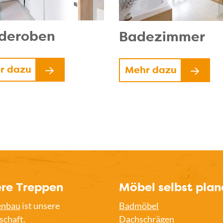
deroben
Badezimmer
r dazu
Mehr dazu
re Treppen
Möbel selbst plan
enbau
ist unsere
Badmöbel
schaft.
Dachschrägen