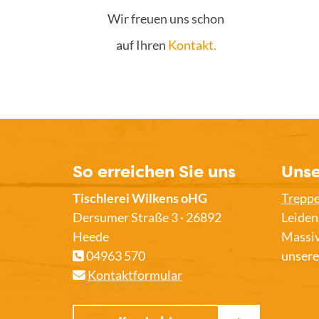
Wir freuen uns schon
auf Ihren
Kontakt.
So erreichen Sie uns
Unse
Tischlerei Wilkens oHG
Trepp
Dersumer Straße 3 · 26892
Leiden
Heede
Massiv
04963 570
unsere
Kontaktformular