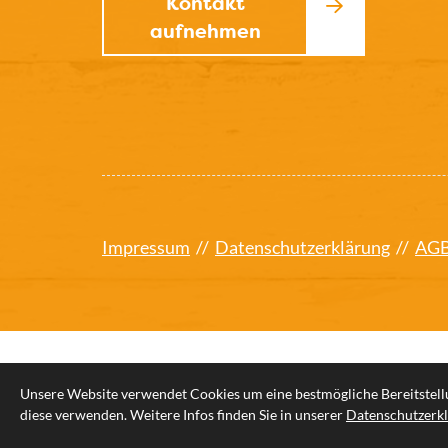
Kontakt
aufnehmen
Impressum
//
Datenschutzerklärung
//
AG
Unsere Website verwendet Cookies um eine bestmögliche Bereitstellu
© 2026 Tischlerei Wilkens oHG
diese verwenden. Weitere Infos finden Sie in unserer
Datenschutzerk