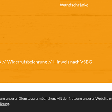
Wandschränke
B
//
Widerrufsbelehrung
//
Hinweis nach VSBG
ng unserer Dienste zu ermöglichen. Mit der Nutzung unserer Website erk
lärung
.