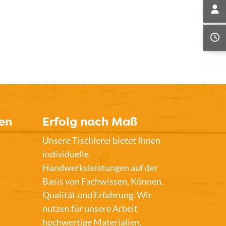
en
Erfolg nach Maß
Unsere Tischlerei bietet Ihnen
individuelle
Handwerksleistungen auf der
Basis von Fachwissen, Können,
Qualität und Erfahrung. Wir
nutzen für unsere Arbeit
hochwertige Materialien,