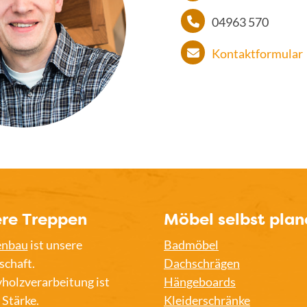
04963 570
Kontaktformular
re Treppen
Möbel selbst plan
enbau
ist unsere
Badmöbel
schaft.
Dachschrägen
holzverarbeitung ist
Hängeboards
 Stärke.
Kleiderschränke