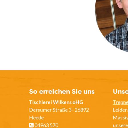
So erreichen Sie uns
Unse
Tischlerei Wilkens oHG
Trepp
Dersumer Straße 3 · 26892
Leiden
Heede
Massiv
04963 570
unsere