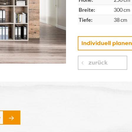
Breite:
300 cm
Tiefe:
38 cm
Individuell plane
zurück
e