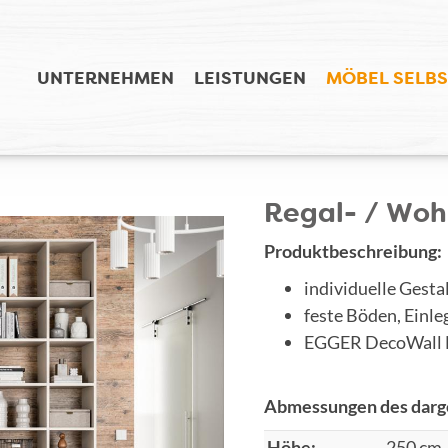
UNTERNEHMEN
LEISTUNGEN
MÖBEL SELBS
Regal- / Woh
Produktbeschreibung:
individuelle Gest
feste Böden, Einl
EGGER DecoWall N
Abmessungen des darge
Höhe:
250 cm