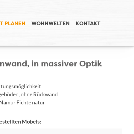
T PLANEN
WOHNWELTEN
KONTAKT
nwand, in massiver Optik
altungsmöglichkeit
egeböden, ohne Rückwand
amur Fichte natur
stellten Möbels: