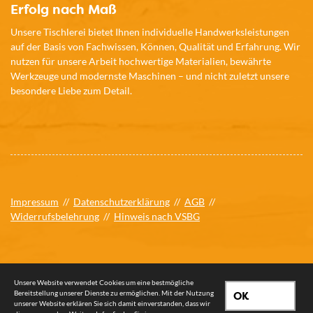
Erfolg nach Maß
Unsere Tischlerei bietet Ihnen individuelle Handwerksleistungen
auf der Basis von Fachwissen, Können, Qualität und Erfahrung. Wir
nutzen für unsere Arbeit hochwertige Materialien, bewährte
Werkzeuge und modernste Maschinen – und nicht zuletzt unsere
besondere Liebe zum Detail.
Impressum
//
Datenschutzerklärung
//
AGB
//
Widerrufsbelehrung
//
Hinweis nach VSBG
Unsere Website verwendet Cookies um eine bestmögliche
Bereitstellung unserer Dienste zu ermöglichen. Mit der Nutzung
OK
unserer Website erklären Sie sich damit einverstanden, dass wir
© 2026 Tischlerei Wilkens oHG