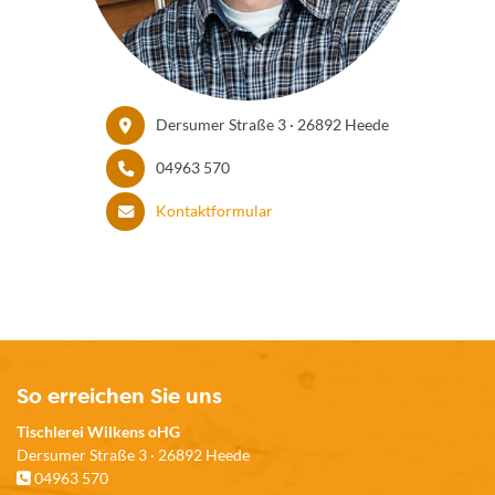
Dersumer Straße 3 · 26892 Heede
04963 570
Kontaktformular
So erreichen Sie uns
Tischlerei Wilkens oHG
Dersumer Straße 3 · 26892 Heede
04963 570