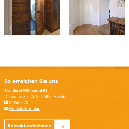
So erreichen Sie uns
Tischlerei Wilkens oHG
Dersumer Straße 3 · 26892 Heede
04963 570
Kontaktformular
Kontakt aufnehmen