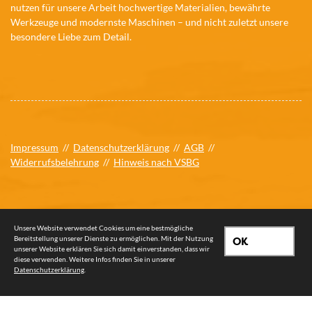
nutzen für unsere Arbeit hochwertige Materialien, bewährte
Werkzeuge und modernste Maschinen – und nicht zuletzt unsere
besondere Liebe zum Detail.
Impressum
//
Datenschutzerklärung
//
AGB
//
Widerrufsbelehrung
//
Hinweis nach VSBG
Unsere Website verwendet Cookies um eine bestmögliche
Bereitstellung unserer Dienste zu ermöglichen. Mit der Nutzung
OK
unserer Website erklären Sie sich damit einverstanden, dass wir
© 2026 Tischlerei Wilkens oHG
diese verwenden. Weitere Infos finden Sie in unserer
Datenschutzerklärung
.